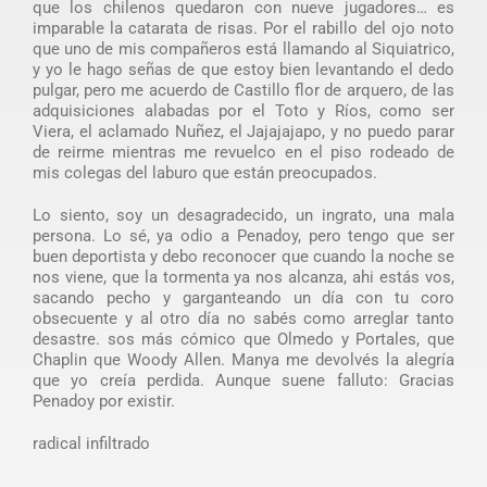
que los chilenos quedaron con nueve jugadores… es
imparable la catarata de risas. Por el rabillo del ojo noto
que uno de mis compañeros está llamando al Siquiatrico,
y yo le hago señas de que estoy bien levantando el dedo
pulgar, pero me acuerdo de Castillo flor de arquero, de las
adquisiciones alabadas por el Toto y Ríos, como ser
Viera, el aclamado Nuñez, el Jajajajapo, y no puedo parar
de reirme mientras me revuelco en el piso rodeado de
mis colegas del laburo que están preocupados.
Lo siento, soy un desagradecido, un ingrato, una mala
persona. Lo sé, ya odio a Penadoy, pero tengo que ser
buen deportista y debo reconocer que cuando la noche se
nos viene, que la tormenta ya nos alcanza, ahi estás vos,
sacando pecho y garganteando un día con tu coro
obsecuente y al otro día no sabés como arreglar tanto
desastre. sos más cómico que Olmedo y Portales, que
Chaplin que Woody Allen. Manya me devolvés la alegría
que yo creía perdida. Aunque suene falluto: Gracias
Penadoy por existir.
radical infiltrado