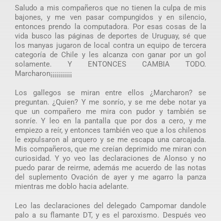
Saludo a mis compañeros que no tienen la culpa de mis
bajones, y me ven pasar compungidos y en silencio,
entonces prendo la computadora. Por esas cosas de la
vida busco las páginas de deportes de Uruguay, sé que
los manyas jugaron de local contra un equipo de tercera
categoría de Chile y les alcanza con ganar por un gol
solamente. Y ENTONCES CAMBIA TODO.
Marcharon¡¡¡¡¡¡¡¡¡¡¡
Los gallegos se miran entre ellos ¿Marcharon? se
preguntan. ¿Quien? Y me sonrío, y se me debe notar ya
que un compañero me mira con pudor y también se
sonríe. Y leo en la pantalla que por dos a cero, y me
empiezo a reír, y entonces también veo que a los chilenos
le expulsaron al arquero y se me escapa una carcajada.
Mis compañeros, que me creían deprimido me miran con
curiosidad. Y yo veo las declaraciones de Alonso y no
puedo parar de reirme, además me acuerdo de las notas
del suplemento Ovación de ayer y me agarro la panza
mientras me doblo hacia adelante.
Leo las declaraciones del delegado Campomar dandole
palo a su flamante DT, y es el paroxismo. Después veo