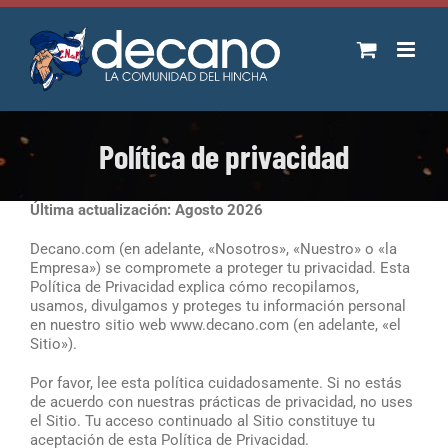
Saltar
al
contenido
Política de privacidad
Última actualización: Agosto 2026
Decano.com (en adelante, «Nosotros», «Nuestro» o «la
Empresa») se compromete a proteger tu privacidad. Esta
Política de Privacidad explica cómo recopilamos,
usamos, divulgamos y proteges tu información personal
en nuestro sitio web www.decano.com (en adelante, «el
Sitio»).
Por favor, lee esta política cuidadosamente. Si no estás
de acuerdo con nuestras prácticas de privacidad, no uses
el Sitio. Tu acceso continuado al Sitio constituye tu
aceptación de esta Política de Privacidad.