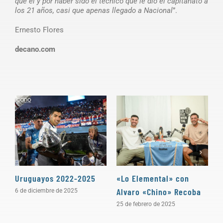
que él y por haber sido el técnico que le dio el capitanato a
los 21 años, casi que apenas llegado a Nacional
”.
Ernesto Flores
decano.com
Uruguayos 2022-2025
«Lo Elemental» con
«
Alvaro «Chino» Recoba
P
6 de diciembre de 2025
25 de febrero de 2025
3