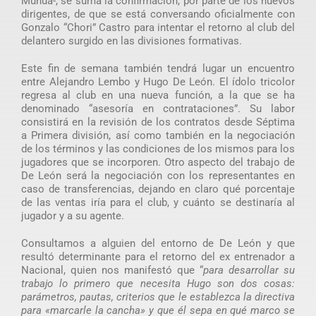
Munúa-, se suma la confirmación, por parte de los nuevos
dirigentes, de que se está conversando oficialmente con
Gonzalo “Chori” Castro para intentar el retorno al club del
delantero surgido en las divisiones formativas.
Este fin de semana también tendrá lugar un encuentro
entre Alejandro Lembo y Hugo De León. El ídolo tricolor
regresa al club en una nueva función, a la que se ha
denominado “asesoría en contrataciones”. Su labor
consistirá en la revisión de los contratos desde Séptima
a Primera división, así como también en la negociación
de los términos y las condiciones de los mismos para los
jugadores que se incorporen. Otro aspecto del trabajo de
De León será la negociación con los representantes en
caso de transferencias, dejando en claro qué porcentaje
de las ventas iría para el club, y cuánto se destinaría al
jugador y a su agente.
Consultamos a alguien del entorno de De León y que
resultó determinante para el retorno del ex entrenador a
Nacional, quien nos manifestó que “
para desarrollar su
trabajo lo primero que necesita Hugo son dos cosas:
parámetros, pautas, criterios que le establezca la directiva
para «marcarle la cancha» y que él sepa en qué marco se