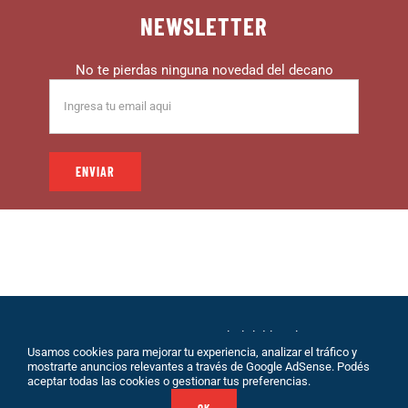
NEWSLETTER
No te pierdas ninguna novedad del decano
© 1999 – DECANO – La comunidad del hincha |
Usamos cookies para mejorar tu experiencia, analizar el tráfico y
Desarrollo: Eolio |
Políticas de Privacidad
|
Sobre
mostrarte anuncios relevantes a través de Google AdSense. Podés
Nosotros
|
Terminos de Servicio
|
Contacto
aceptar todas las cookies o gestionar tus preferencias.