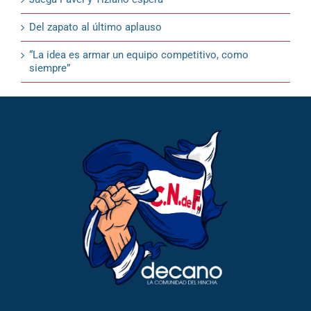
Del zapato al último aplauso
“La idea es armar un equipo competitivo, como
siempre”