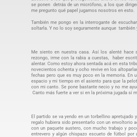
se ponen detrás de un micrófono, a los que dirigen
me pregunto qué papel jugamos nosotros en esto.
También me pongo en la interrogante de escuchar
soltarla. Y no lo soy seguramente aunque también y
Me siento en nuestra casa. Así los alenté hace si
rezongo, irme con la rabia a cuestas, haber escri
alentar. Como estoy ahora sentada acá en esta tribu
novecientos ochenta y ocho revive en los altoparl
fechas pero que es muy poco en la memoria. En un
espacio y mi tiempo en el asiento para que la pelot
con mi canto. Se pone bastante necio y no me ayud
Canto más fuerte a ver si en la próxima jugada sí 
El partido se va yendo en un torbellino apretujado y
regalo hubiera sido presentarlo con un envoltorio 
con un paquete austero, con mucho trabajo y poc
entrevero y algún chispazo escueto de fútbol por 