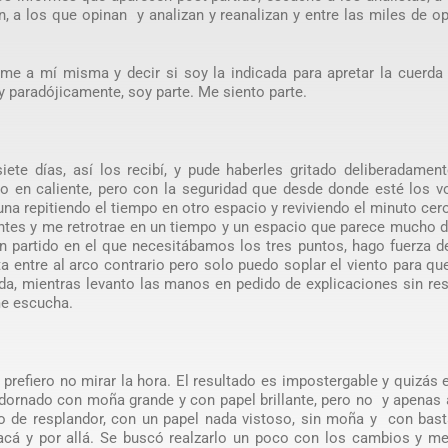
, a los que opinan y analizan y reanalizan y entre las miles de o
me a mí misma y decir si soy la indicada para apretar la cuerda
 paradójicamente, soy parte. Me siento parte.
ete días, así los recibí, y pude haberles gritado deliberadamen
to en caliente, pero con la seguridad que desde donde esté los v
na repitiendo el tiempo en otro espacio y reviviendo el minuto cero
antes y me retrotrae en un tiempo y un espacio que parece mucho 
 partido en el que necesitábamos los tres puntos, hago fuerza d
a entre al arco contrario pero solo puedo soplar el viento para qu
a, mientras levanto las manos en pedido de explicaciones sin re
me escucha.
 prefiero no mirar la hora. El resultado es impostergable y quizás 
adornado con moña grande y con papel brillante, pero no y apenas
o de resplandor, con un papel nada vistoso, sin moña y con bast
acá y por allá. Se buscó realzarlo un poco con los cambios y me