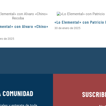
«Lo Elemental» con Patricio 
mental» con Alvaro «Chino»
30 de enero de 2025
ero de 2025
A COMUNIDAD
SUSCRIB
ales y enterate de toda