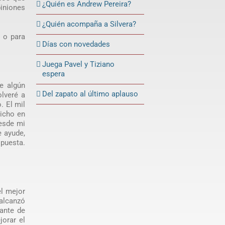
¿Quién es Andrew Pereira?
piniones
¿Quién acompaña a Silvera?
 o para
Días con novedades
Juega Pavel y Tiziano
espera
te algún
Del zapato al último aplauso
olveré a
. El mil
dicho en
esde mi
e ayude,
spuesta.
el mejor
 alcanzó
ante de
jorar el