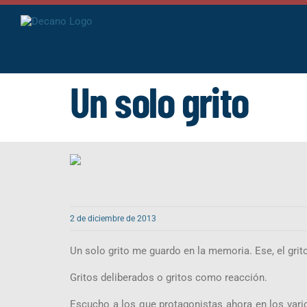
Saltar
al
contenido
Un solo grito
2 de diciembre de 2013
Un solo grito me guardo en la memoria. Ese, el grit
Gritos deliberados o gritos como reacción.
Escucho a los que protagonistas ahora en los vario