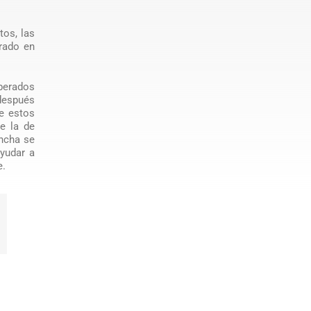
tos, las
rado en
iberados
después
e estos
e la de
ancha se
ayudar a
e.