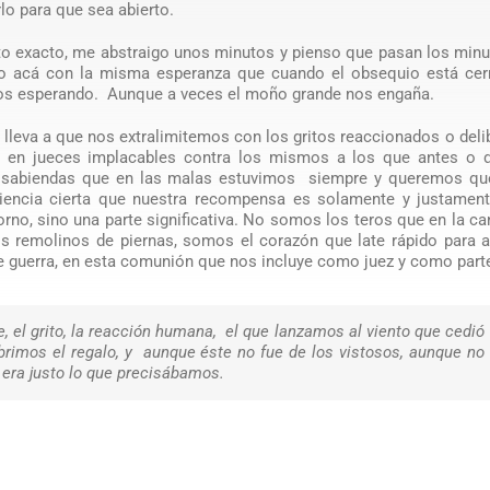
lo para que sea abierto.
to exacto, me abstraigo unos minutos y pienso que pasan los minu
do acá con la misma esperanza que cuando el obsequio está cer
os esperando. Aunque a veces el moño grande nos engaña.
lleva a que nos extralimitemos con los gritos reaccionados o del
n jueces implacables contra los mismos a los que antes o 
 a sabiendas que en las malas estuvimos siempre y queremos qu
iencia cierta que nuestra recompensa es solamente y justament
rno, sino una parte significativa. No somos los teros que en la c
os remolinos de piernas, somos el corazón que late rápido para 
o de guerra, en esta comunión que nos incluye como juez y como part
, el grito, la reacción humana, el que lanzamos al viento que cedió
brimos el regalo, y aunque éste no fue de los vistosos, aunque no
o era justo lo que precisábamos.