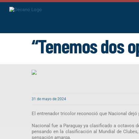
Saltar
al
contenido
“Tenemos dos o
31 de mayo de 2024
El entrenador tricolor reconoció que Nacional dejó
Nacional fue a Paraguay ya clasificado a octavos de 
pensando en la clasificación al Mundial de Clubes,
sensación amarga.