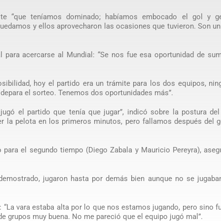
ite “que teníamos dominado; habíamos embocado el gol y g
quedamos y ellos aprovecharon las ocasiones que tuvieron. Son u
al para acercarse al Mundial: “Se nos fue esa oportunidad de su
sibilidad, hoy el partido era un trámite para los dos equipos, ni
 depara el sorteo. Tenemos dos oportunidades más”.
jugó el partido que tenía que jugar”, indicó sobre la postura de
er la pelota en los primeros minutos, pero fallamos después del 
o para el segundo tiempo (Diego Zabala y Mauricio Pereyra), ase
ó demostrado, jugaron hasta por demás bien aunque no se jugaban
 “La vara estaba alta por lo que nos estamos jugando, pero sino f
de grupos muy buena. No me pareció que el equipo jugó mal”.