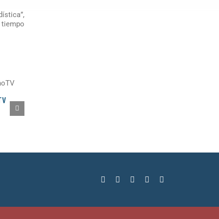
ística”,
r tiempo
TV