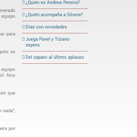
¿Quién es Andrew Pereira?
enerado
¿Quién acompaña a Silvera?
n equipo
Días con novedades
mar para
Juega Pavel y Tiziano
espera
nguno se
Del zapato al último aplauso
l equipo
gol. Nos
guró que
 nada”,
uera por