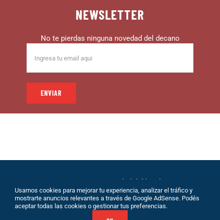
NEWSLETTER
No te pierdas ninguna novedad del decano
© 1999 – DECANO – La comunidad del hincha |
Usamos cookies para mejorar tu experiencia, analizar el tráfico y
Desarrollo: Eolio |
Políticas de Privacidad
|
Sobre
mostrarte anuncios relevantes a través de Google AdSense. Podés
Nosotros
|
Terminos de Servicio
|
Contacto
aceptar todas las cookies o gestionar tus preferencias.