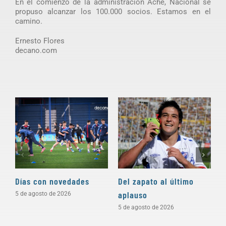
En el comienzo de la administración Ache, Nacional se
propuso alcanzar los 100.000 socios. Estamos en el
camino.
Ernesto Flores
decano.com
Días con novedades
Del zapato al último
“
aplauso
e
5 de agosto de 2026
c
5 de agosto de 2026
4