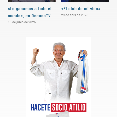
«Le ganamos a todo el
«El club de mi vida»
N
mundo», en DecanoTV
D
29 de abril de 2026
10 de junio de 2026
3