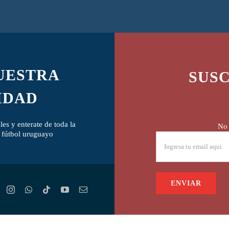
NUESTRA
SUSC
IDAD
es y enterate de toda la
No 
l fútbol uruguayo