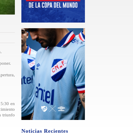
.
poner.
pertura,
15:30 en
cimiento
 triunfo
Noticias Recientes