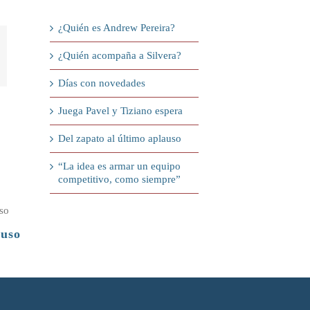
¿Quién es Andrew Pereira?
¿Quién acompaña a Silvera?
Días con novedades
Juega Pavel y Tiziano espera
Del zapato al último aplauso
“La idea es armar un equipo
competitivo, como siempre”
auso
¿Quién es Andrew Pereira?
¿Quién ac
7 de agosto de 2026
6 de agosto de 202