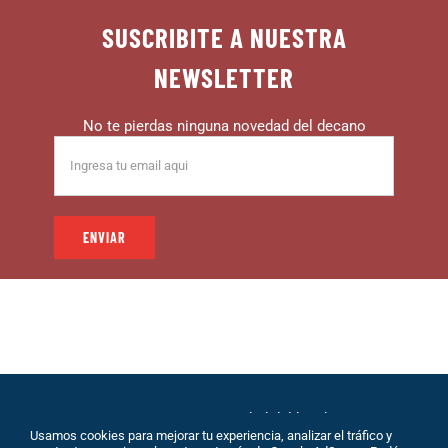
SUSCRIBITE A NUESTRA
NEWSLETTER
No te pierdas ninguna novedad del decano
© 1999 – DECANO – La comunidad del hincha |
Usamos cookies para mejorar tu experiencia, analizar el tráfico y
Desarrollo: Eolio |
Políticas de Privacidad
|
Sobre