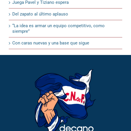
Juega Pavel y Tiziano espera
Del zapato al último aplauso
“La idea es armar un equipo competitivo, como
siempre”
Con caras nuevas y una base que sigue