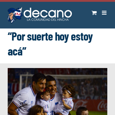
Saltar
al
contenido
“Por suerte hoy estoy
acá”