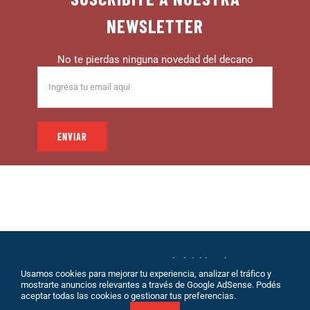
NEWSLETTER
No te pierdas ninguna novedad del decano
© 1999 – DECANO – La comunidad del hincha |
Usamos cookies para mejorar tu experiencia, analizar el tráfico y
Desarrollo: Eolio |
Políticas de Privacidad
|
Sobre
mostrarte anuncios relevantes a través de Google AdSense. Podés
Nosotros
|
Terminos de Servicio
|
Contacto
aceptar todas las cookies o gestionar tus preferencias.