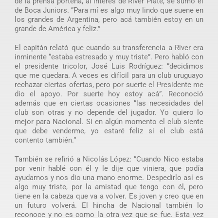
de la prensa porteña, al interés de River Plate, se sumó el
de Boca Juniors. “Para mí es algo muy lindo que suene en
los grandes de Argentina, pero acá también estoy en un
grande de América y feliz.”
El capitán relató que cuando su transferencia a River era
inminente “estaba estresado y muy triste”. Pero habló con
el presidente tricolor, José Luis Rodríguez: “decidimos
que me quedara. A veces es difícil para un club uruguayo
rechazar ciertas ofertas, pero por suerte el Presidente me
dio el apoyo. Por suerte hoy estoy acá”. Reconoció
además que en ciertas ocasiones “las necesidades del
club son otras y no depende del jugador. Yo quiero lo
mejor para Nacional. Si en algún momento el club siente
que debe venderme, yo estaré feliz si el club está
contento también.”
También se refirió a Nicolás López: “Cuando Nico estaba
por venir hablé con él y le dije que viniera, que podía
ayudarnos y nos dio una mano enorme. Despedirlo así es
algo muy triste, por la amistad que tengo con él, pero
tiene en la cabeza que va a volver. Es joven y creo que en
un futuro volverá. El hincha de Nacional también lo
reconoce y no es como la otra vez que se fue. Esta vez