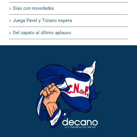
Días con novedades
Juega Pavel y Tiziano espera
Del zapato al último aplauso