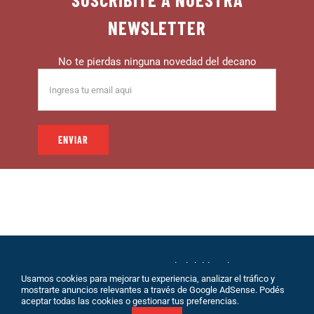
NEWSLETTER
No te pierdas ninguna novedad del decano
© 1999 – DECANO – La comunidad del hincha |
Usamos cookies para mejorar tu experiencia, analizar el tráfico y
Desarrollo: Eolio |
Políticas de Privacidad
|
Sobre
mostrarte anuncios relevantes a través de Google AdSense. Podés
Nosotros
|
Terminos de Servicio
|
Contacto
aceptar todas las cookies o gestionar tus preferencias.