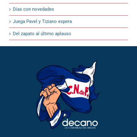
Días con novedades
Juega Pavel y Tiziano espera
Del zapato al último aplauso