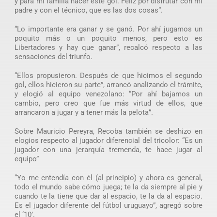
y para mi familia hacer este gol. Feliz por disfrutar con mi
padre y con el técnico, que es las dos cosas”.
“Lo importante era ganar y se ganó. Por ahí jugamos un
poquito más o un poquito menos, pero esto es
Libertadores y hay que ganar”, recalcó respecto a las
sensaciones del triunfo.
“Ellos propusieron. Después de que hicimos el segundo
gol, ellos hicieron su parte”, arrancó analizando el trámite,
y elogió al equipo venezolano: “Por ahí bajamos un
cambio, pero creo que fue más virtud de ellos, que
arrancaron a jugar y a tener más la pelota”.
Sobre Mauricio Pereyra, Recoba también se deshizo en
elogios respecto al jugador diferencial del tricolor: “Es un
jugador con una jerarquía tremenda, te hace jugar al
equipo”
“Yo me entendía con él (al principio) y ahora es general,
todo el mundo sabe cómo juega; te la da siempre al pie y
cuando te la tiene que dar al espacio, te la da al espacio.
Es el jugador diferente del fútbol uruguayo”, agregó sobre
el ‘10’.