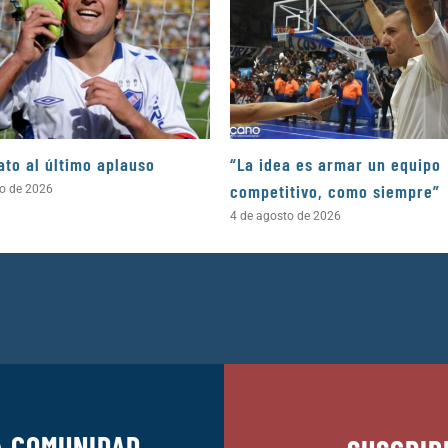
ato al último aplauso
“La idea es armar un equipo
competitivo, como siempre”
to de 2026
4 de agosto de 2026
A COMUNIDAD