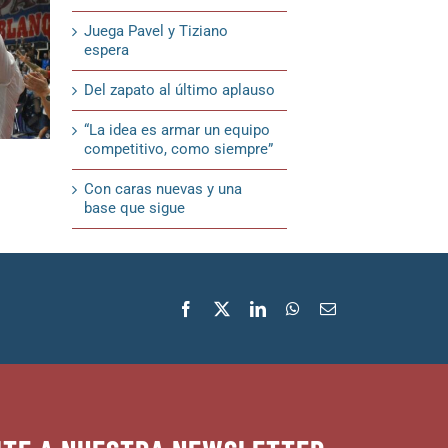
Juega Pavel y Tiziano
espera
Del zapato al último aplauso
“La idea es armar un equipo
competitivo, como siempre”
¿Quién acompaña a Silvera?
Del zapato 
Con caras nuevas y una
6 de agosto de 2026
5 de agosto de 
base que sigue