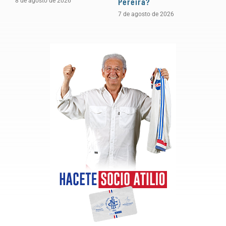
Pereira?
a
8 de agosto de 2026
7 de agosto de 2026
5