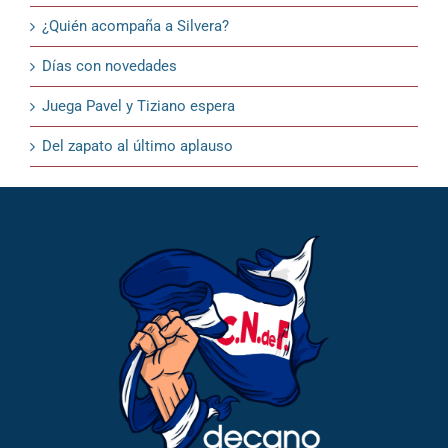
¿Quién acompaña a Silvera?
Días con novedades
Juega Pavel y Tiziano espera
Del zapato al último aplauso