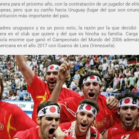
ra para el próximo año, con la contratación de un jugador de elit
opeas, pero que su cariño hacia Uruguay (lugar del que son oriu
stitución más importante del país.
dres uruguayos y es un poco esto, la razón por la que decidió l
rera en el club que quiere y del que es hincha su familia. Carg
spañola enorme que ganó el Campeonato del Mundo del 2006 además
icana en el año 2017 con Guaros de Lara (Venezuela).