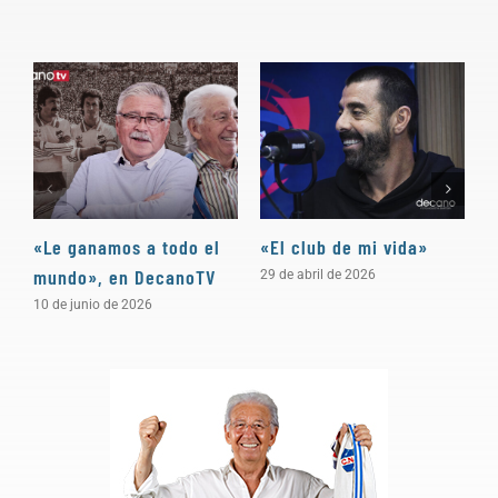
«Le ganamos a todo el
«El club de mi vida»
N
mundo», en DecanoTV
D
29 de abril de 2026
10 de junio de 2026
3