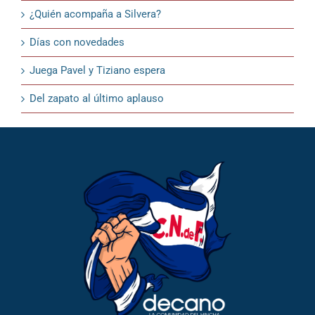
¿Quién acompaña a Silvera?
Días con novedades
Juega Pavel y Tiziano espera
Del zapato al último aplauso