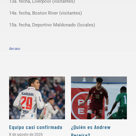
13a. fecha, Liverpool (visitantes)
14a. fecha, Boston River (visitantes)
15a. fecha, Deportivo Maldonado (locales)
decano
Equipo casi confirmado
¿Quién es Andrew
D
Pereira?
a
8 de agosto de 2026