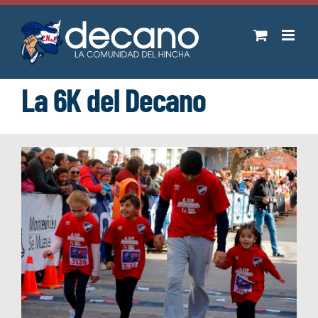
Saltar
al
contenido
La 6K del Decano