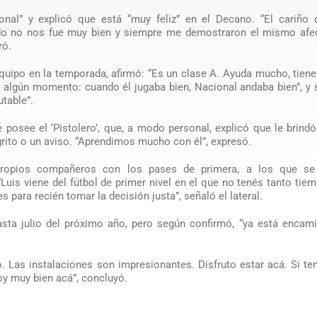
nal” y explicó que está “muy feliz” en el Decano. “El cariño
ado no nos fue muy bien y siempre me demostraron el mismo afe
ró.
equipo en la temporada, afirmó: “Es un clase A. Ayuda mucho, tie
 algún momento: cuando él jugaba bien, Nacional andaba bien”, y
utable”.
e posee el ‘Pistolero’, que, a modo personal, explicó que le brin
grito o un aviso. “Aprendimos mucho con él”, expresó.
propios compañeros con los pases de primera, a los que se
Luis viene del fútbol de primer nivel en el que no tenés tanto tie
para recién tomar la decisión justa”, señaló el lateral.
asta julio del próximo año, pero según confirmó, “ya está encam
. Las instalaciones son impresionantes. Disfruto estar acá. Si t
toy muy bien acá”, concluyó.