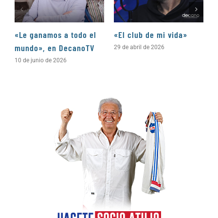
«Le ganamos a todo el
«El club de mi vida»
N
mundo», en DecanoTV
D
29 de abril de 2026
10 de junio de 2026
3