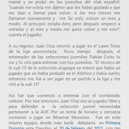
mamá y se probó en las juveniles del club español:
“cuando me volvía me dijeron que les había gustado y que
me iban a llamar para volver. A los tres meses me
llamaron nuevamente y me fui solo, estuve un mes y
medio. Al principio estaba bien, pero después empecé a
extrañar y al mes y medio me quise volver y me volví”
,
cuenta el jugador.
A su regreso Juan Cruz retornó a jugar en el Lawn Tenis
de la liga universitaria. Poco tiempo después, el
entrenador de las selecciones juveniles Fabián Coito lo
vio y lo citó para entrenar con los juveniles.
“El técnico de
la sub 15 de la selección uruguaya se enteró que había un
jugador que se había probado en el Atlético y había vuelto,
entonces me fue a ver jugar en un partido a la liga y me
citó a la sub 15”.
Así fue que comenzó a entrenar con el combinado
celeste. Por ese entonces Juan Cruz era un jugador libre y
para defender a la selección juvenil necesitaba
pertenecer a la AUF. Por un tema de horario y cercanía
comenzó a jugar en Miramar Misiones. Fue en este
mismo equipo, donde más tarde debutaría en
Primera
División
ante Danubio, el
20 de febrero
del
2011
, con tan