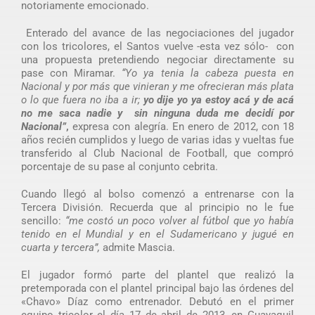
notoriamente emocionado.
Enterado del avance de las negociaciones del jugador
con los tricolores, el Santos vuelve -esta vez sólo- con
una propuesta pretendiendo negociar directamente su
pase con Miramar.
“Yo ya tenia la cabeza puesta en
Nacional y por más que vinieran y me ofrecieran más plata
o lo que fuera no iba a ir;
yo dije yo ya estoy acá y de acá
no me saca nadie y sin ninguna duda me decidí por
Nacional”
,
expresa con alegría. En enero de 2012, con 18
años recién cumplidos y luego de varias idas y vueltas fue
transferido al Club Nacional de Football, que compró
porcentaje de su pase al conjunto cebrita.
Cuando llegó al bolso comenzó a entrenarse con la
Tercera División. Recuerda que al principio no le fue
sencillo:
“me costó un poco volver al fútbol que yo había
tenido en el Mundial y en el Sudamericano y jugué en
cuarta y tercera”,
admite Mascia.
El jugador formó parte del plantel que realizó la
pretemporada con el plantel principal bajo las órdenes del
«Chavo» Díaz como entrenador. Debutó en el primer
equipo tricolor el día 17 de abril de 2013, en Guayaquil