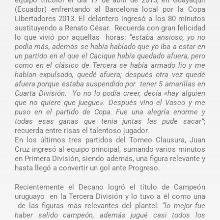
(Ecuador) enfrentando al Barcelona local por la Copa
Libertadores 2013. El delantero ingresó a los 80 minutos
sustituyendo a Renato César. Recuerda con gran felicidad
lo que vivió por aquellas horas:
“estaba ansioso, yo no
podía más, además se había hablado que yo iba a estar en
un partido en el que el Cacique había quedado afuera, pero
como en el clásico de Tercera se había armado lio y me
habían expulsado, quedé afuera; después otra vez quedé
afuera porque estaba suspendido por tener 5 amarillas en
Cuarta División. Yo no lo podía creer, decía «hay alguien
que no quiere que juegue». Después vino el Vasco y me
puso en el partido de Copa. Fue una alegría enorme y
todas esas ganas que tenia juntas las pude sacar”
;
recuerda entre risas el talentoso jugador.
En los últimos tres partidos del Torneo Clausura, Juan
Cruz ingresó al equipo principal, sumando varios minutos
en Primera División, siendo además, una figura relevante y
hasta llegó a convertir un gol ante Progreso.
Recientemente el Decano logró el título de Campeón
uruguayo en la Tercera División y lo tuvo a él como una
de las figuras más relevantes del plantel:
“lo mejor fue
haber salido campeón, además jugué casi todos los