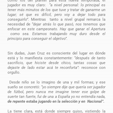
como los del plantel para esta nueva temporada, el
jugador es muy claro:
“a nivel personal: lo principal es
tener más minutos de los que tuve y tratar de ganarme un
lugar; sé que es difícil, pero voy a dejar todo para
conseguirlo”
. Mientras tanto a nivel grupal remarca la
necesidad de
“dejar atrás lo que pasó, nos tenemos que
enfocar en este campeonato. Hay que ganar el Apertura
como sea. Estamos trabajando muy duro desde el
principio para conseguir el objetivo”.
Sin dudas, Juan Cruz es consciente del lugar en dónde
está y lo manifiesta constantemente:
“después de tanto
sacrificio, que hiciste desde chico, tantas cosas que
dejaste de lado estar acá te reconforta”:
reconoce con
orgullo.
Desde niño se lo imagino de una y mil formas; y ese
sueño se concretó:
“yo siempre dije que quería ser jugador
de fútbol, pero nunca me imagine tener ese golpe de
suerte tan fuerte, fui de una a España yo no entendía nada,
de repente estaba jugando en la selección y en Nacional”.
La tiene clara, está donde siempre quiso, vistiendo la