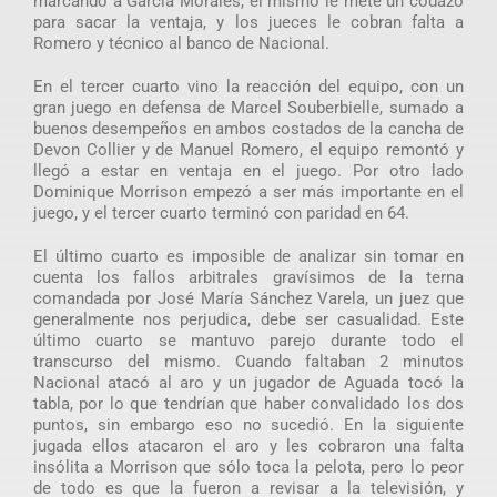
marcando a García Morales, el mismo le mete un codazo
para sacar la ventaja, y los jueces le cobran falta a
Romero y técnico al banco de Nacional.
En el tercer cuarto vino la reacción del equipo, con un
gran juego en defensa de Marcel Souberbielle, sumado a
buenos desempeños en ambos costados de la cancha de
Devon Collier y de Manuel Romero, el equipo remontó y
llegó a estar en ventaja en el juego. Por otro lado
Dominique Morrison empezó a ser más importante en el
juego, y el tercer cuarto terminó con paridad en 64.
El último cuarto es imposible de analizar sin tomar en
cuenta los fallos arbitrales gravísimos de la terna
comandada por José María Sánchez Varela, un juez que
generalmente nos perjudica, debe ser casualidad. Este
último cuarto se mantuvo parejo durante todo el
transcurso del mismo. Cuando faltaban 2 minutos
Nacional atacó al aro y un jugador de Aguada tocó la
tabla, por lo que tendrían que haber convalidado los dos
puntos, sin embargo eso no sucedió. En la siguiente
jugada ellos atacaron el aro y les cobraron una falta
insólita a Morrison que sólo toca la pelota, pero lo peor
de todo es que la fueron a revisar a la televisión, y