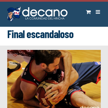
Saltar
al
contenido
Final escandaloso