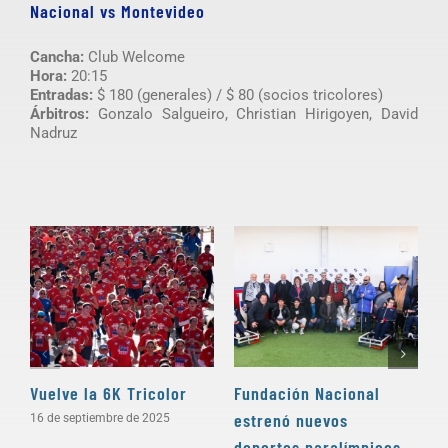
Nacional vs Montevideo
Cancha:
Club Welcome
Hora:
20:15
Entradas:
$ 180 (generales) / $ 80 (socios tricolores)
Árbitros:
Gonzalo Salgueiro, Christian Hirigoyen, David
Nadruz
Vuelve la 6K Tricolor
Fundación Nacional
H
estrenó nuevos
16 de septiembre de 2025
6
deportes paralímpicos