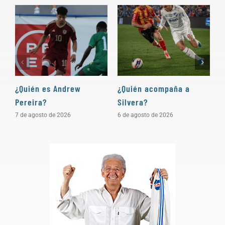
¿Quién es Andrew
¿Quién acompaña a
D
Pereira?
Silvera?
a
7 de agosto de 2026
6 de agosto de 2026
5