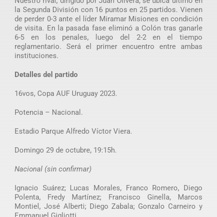
Nuestro rival, dirigido por Juan Olivera, se ubica último en
la Segunda División con 16 puntos en 25 partidos. Vienen
de perder 0-3 ante el líder Miramar Misiones en condición
de visita. En la pasada fase eliminó a Colón tras ganarle
6-5 en los penales, luego del 2-2 en el tiempo
reglamentario. Será el primer encuentro entre ambas
instituciones.
Detalles del partido
16vos, Copa AUF Uruguay 2023.
Potencia – Nacional.
Estadio Parque Alfredo Víctor Viera.
Domingo 29 de octubre, 19:15h.
Nacional (sin confirmar)
Ignacio Suárez; Lucas Morales, Franco Romero, Diego
Polenta, Fredy Martínez; Francisco Ginella, Marcos
Montiel, José Alberti; Diego Zabala; Gonzalo Carneiro y
Emmanuel Gigliotti.