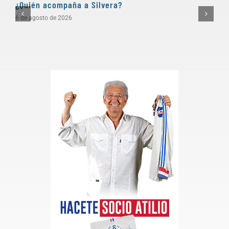
¿Quién acompaña a Silvera?
D
6 de agosto de 2026
5