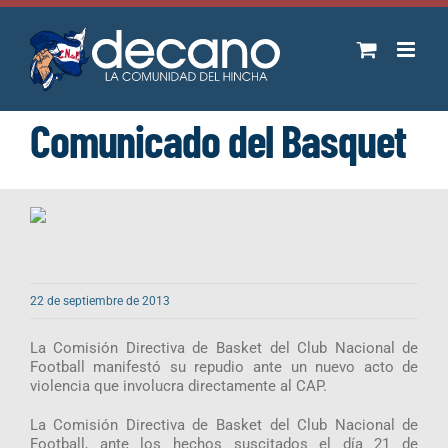
Saltar
al
contenido
Comunicado del Basquet
22 de septiembre de 2013
La Comisión Directiva de Basket del Club Nacional de
Football manifestó su repudio ante un nuevo acto de
violencia que involucra directamente al CAP.
La Comisión Directiva de Basket del Club Nacional de
Football, ante los hechos suscitados el día 21 de