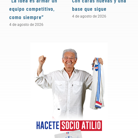
“La idea es armar un
Con caras nuevas y una
“
equipo competitivo,
base que sigue
e
como siempre”
p
4 de agosto de 2026
n
4 de agosto de 2026
1