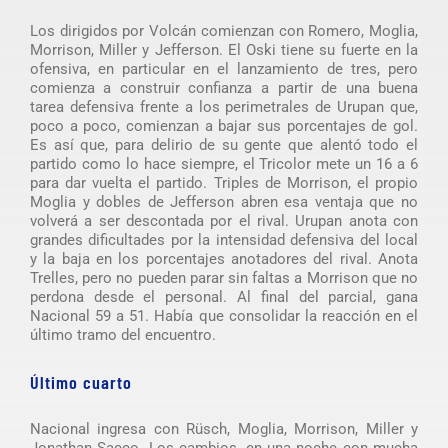
Los dirigidos por Volcán comienzan con Romero, Moglia,
Morrison, Miller y Jefferson. El Oski tiene su fuerte en la
ofensiva, en particular en el lanzamiento de tres, pero
comienza a construir confianza a partir de una buena
tarea defensiva frente a los perimetrales de Urupan que,
poco a poco, comienzan a bajar sus porcentajes de gol.
Es así que, para delirio de su gente que alentó todo el
partido como lo hace siempre, el Tricolor mete un 16 a 6
para dar vuelta el partido. Triples de Morrison, el propio
Moglia y dobles de Jefferson abren esa ventaja que no
volverá a ser descontada por el rival. Urupan anota con
grandes dificultades por la intensidad defensiva del local
y la baja en los porcentajes anotadores del rival. Anota
Trelles, pero no pueden parar sin faltas a Morrison que no
perdona desde el personal. Al final del parcial, gana
Nacional 59 a 51. Había que consolidar la reacción en el
último tramo del encuentro.
Último cuarto
Nacional ingresa con Rüsch, Moglia, Morrison, Miller y
Jonathan Sacco. Los cambios, en una noche con mucha