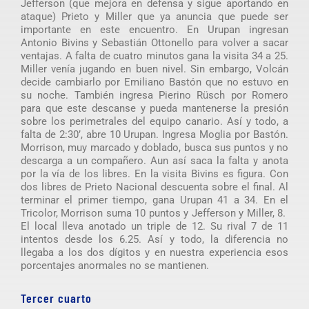
Jefferson (que mejora en defensa y sigue aportando en
ataque) Prieto y Miller que ya anuncia que puede ser
importante en este encuentro. En Urupan ingresan
Antonio Bivins y Sebastián Ottonello para volver a sacar
ventajas. A falta de cuatro minutos gana la visita 34 a 25.
Miller venía jugando en buen nivel. Sin embargo, Volcán
decide cambiarlo por Emiliano Bastón que no estuvo en
su noche. También ingresa Pierino Rüsch por Romero
para que este descanse y pueda mantenerse la presión
sobre los perimetrales del equipo canario. Así y todo, a
falta de 2:30’, abre 10 Urupan. Ingresa Moglia por Bastón.
Morrison, muy marcado y doblado, busca sus puntos y no
descarga a un compañero. Aun así saca la falta y anota
por la vía de los libres. En la visita Bivins es figura. Con
dos libres de Prieto Nacional descuenta sobre el final. Al
terminar el primer tiempo, gana Urupan 41 a 34. En el
Tricolor, Morrison suma 10 puntos y Jefferson y Miller, 8.
El local lleva anotado un triple de 12. Su rival 7 de 11
intentos desde los 6.25. Así y todo, la diferencia no
llegaba a los dos dígitos y en nuestra experiencia esos
porcentajes anormales no se mantienen.
Tercer cuarto