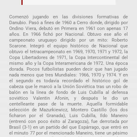
Comenzó jugando en las divisiones formativas de
Danubio. Pasó a fines de 1960 a Cerro donde, dirigido por
Ondino Viera, debutó en Primera en 1961 con apenas 17
años. En 1966 fichó por Nacional. Obtuvo ese año el
campeonato uruguayo dirigido por un mito: Roberto
Scarone. Integró el equipo histórico de Nacional que
obtuvo el tetracampeonato en 1969, 1970, 1971 y 1972, la
Copa Libertadores de 1971, la Copa Intercontinental del
mismo año y la Copa Interamericana de 1972. Una época
dorada. Pocos futbolistas pueden decir que han jugado
nada menos que tres Mundiales: 1966, 1970 y 1974. Y en
el segundo es todavía recordado el histórico gol de
cabeza que le marcó a la Unión Soviética tras un robo de
balón en la línea de fondo de Luis Cubilla al defensa
soviético Valentin Afonin, y después le dio un
centelleante pase de la muerte. Aquella formidable
selección de Mazurkiewicz, Montero Castillo (los dos
ficharon por el Granada), Luis Cubilla, Ildo Maneiro
(entrenó con poco éxito al Zaragoza), fue derrotada por
Brasil (3-1) en un partido del que Espárrago, que entró en
el minuto 77 por el mencionado Maneiro, tiene un pésimo