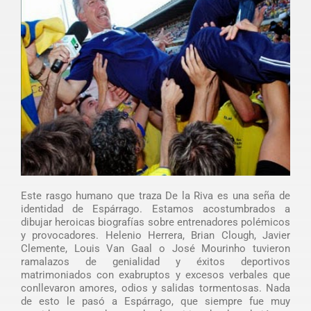
Este rasgo humano que traza De la Riva es una seña de
identidad de Espárrago. Estamos acostumbrados a
dibujar heroicas biografías sobre entrenadores polémicos
y provocadores. Helenio Herrera, Brian Clough, Javier
Clemente, Louis Van Gaal o José Mourinho tuvieron
ramalazos de genialidad y éxitos deportivos
matrimoniados con exabruptos y excesos verbales que
conllevaron amores, odios y salidas tormentosas. Nada
de esto le pasó a Espárrago, que siempre fue muy