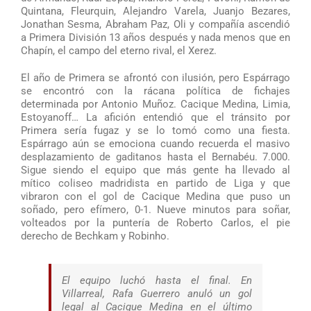
Quintana, Fleurquin, Alejandro Varela, Juanjo Bezares,
Jonathan Sesma, Abraham Paz, Oli y compañía ascendió
a Primera División 13 años después y nada menos que en
Chapín, el campo del eterno rival, el Xerez.
El año de Primera se afrontó con ilusión, pero Espárrago
se encontró con la rácana política de fichajes
determinada por Antonio Muñoz. Cacique Medina, Limia,
Estoyanoff… La afición entendió que el tránsito por
Primera sería fugaz y se lo tomó como una fiesta.
Espárrago aún se emociona cuando recuerda el masivo
desplazamiento de gaditanos hasta el Bernabéu. 7.000.
Sigue siendo el equipo que más gente ha llevado al
mítico coliseo madridista en partido de Liga y que
vibraron con el gol de Cacique Medina que puso un
soñado, pero efímero, 0-1. Nueve minutos para soñar,
volteados por la puntería de Roberto Carlos, el pie
derecho de Bechkam y Robinho.
El equipo luchó hasta el final. En
Villarreal, Rafa Guerrero anuló un gol
legal al Cacique Medina en el último