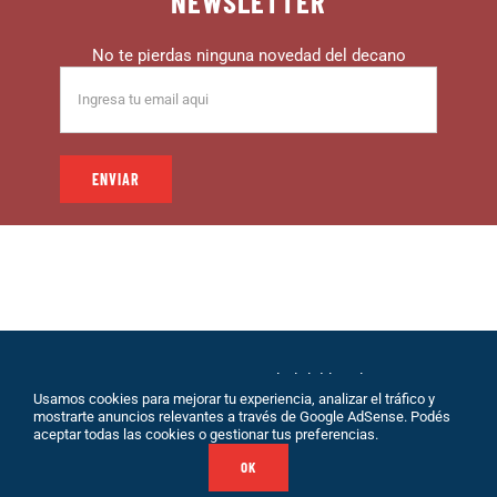
NEWSLETTER
No te pierdas ninguna novedad del decano
© 1999 – DECANO – La comunidad del hincha |
Usamos cookies para mejorar tu experiencia, analizar el tráfico y
Desarrollo: Eolio |
Políticas de Privacidad
|
Sobre
mostrarte anuncios relevantes a través de Google AdSense. Podés
Nosotros
|
Terminos de Servicio
|
Contacto
aceptar todas las cookies o gestionar tus preferencias.
OK