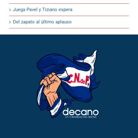
Juega Pavel y Tiziano espera
Del zapato al último aplauso