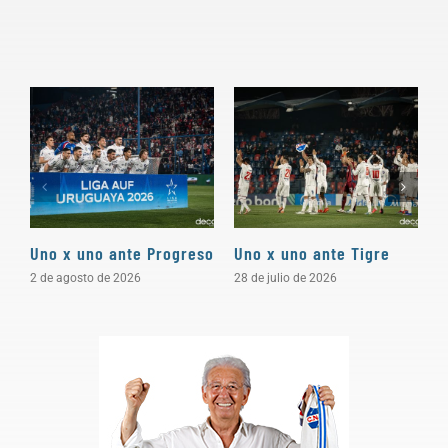
Uno x uno ante Progreso
Uno x uno ante Tigre
U
2 de agosto de 2026
28 de julio de 2026
2