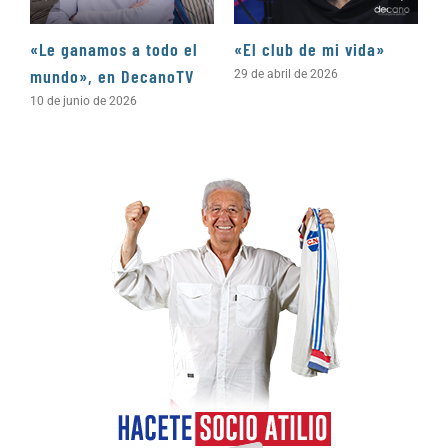
«Le ganamos a todo el
«El club de mi vida»
N
mundo», en DecanoTV
D
29 de abril de 2026
10 de junio de 2026
3