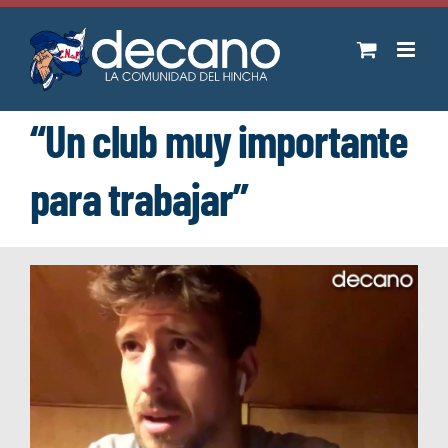
Saltar
al
contenido
“Un club muy importante
para trabajar”