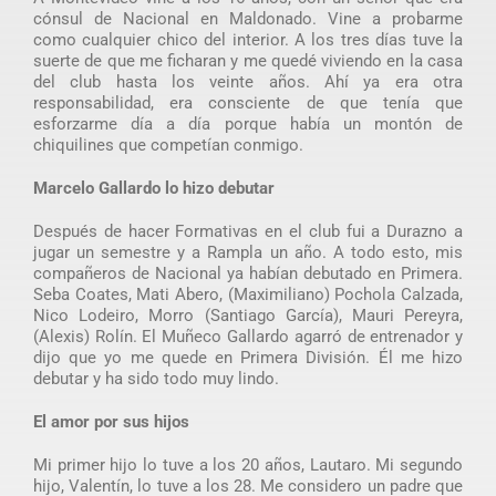
cónsul de Nacional en Maldonado. Vine a probarme
como cualquier chico del interior. A los tres días tuve la
suerte de que me ficharan y me quedé viviendo en la casa
del club hasta los veinte años. Ahí ya era otra
responsabilidad, era consciente de que tenía que
esforzarme día a día porque había un montón de
chiquilines que competían conmigo.
Marcelo Gallardo lo hizo debutar
Después de hacer Formativas en el club fui a Durazno a
jugar un semestre y a Rampla un año. A todo esto, mis
compañeros de Nacional ya habían debutado en Primera.
Seba Coates, Mati Abero, (Maximiliano) Pochola Calzada,
Nico Lodeiro, Morro (Santiago García), Mauri Pereyra,
(Alexis) Rolín. El Muñeco Gallardo agarró de entrenador y
dijo que yo me quede en Primera División. Él me hizo
debutar y ha sido todo muy lindo.
El amor por sus hijos
Mi primer hijo lo tuve a los 20 años, Lautaro. Mi segundo
hijo, Valentín, lo tuve a los 28. Me considero un padre que