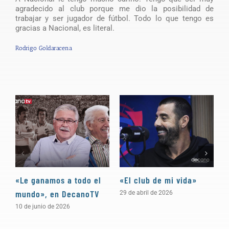
agradecido al club porque me dio la posibilidad de
trabajar y ser jugador de fútbol. Todo lo que tengo es
gracias a Nacional, es literal.
Rodrigo Goldaracena
«Le ganamos a todo el
«El club de mi vida»
N
mundo», en DecanoTV
D
29 de abril de 2026
10 de junio de 2026
3