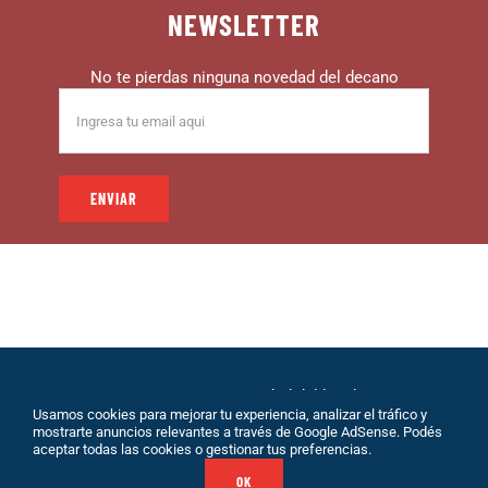
NEWSLETTER
No te pierdas ninguna novedad del decano
© 1999 – DECANO – La comunidad del hincha |
Usamos cookies para mejorar tu experiencia, analizar el tráfico y
Desarrollo: Eolio |
Políticas de Privacidad
|
Sobre
mostrarte anuncios relevantes a través de Google AdSense. Podés
Nosotros
|
Terminos de Servicio
|
Contacto
aceptar todas las cookies o gestionar tus preferencias.
OK