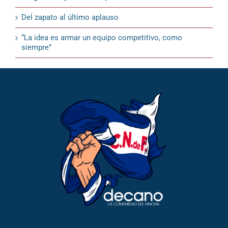
Del zapato al último aplauso
“La idea es armar un equipo competitivo, como
siempre”