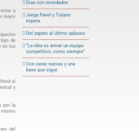
Días con novedades
rentar a
Juega Pavel y Tiziano
ne mejor
espera
Del zapato al último aplauso
cipación
 tipo de
“La idea es armar un equipo
e en los
competitivo, como siempre”
Con caras nuevas y una
base que sigue
inirá al
ventud y
o por la
el mismo
nes del