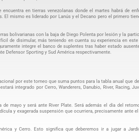
se encuentra en tierras venezolanas donde el martes habrá de enf
os. El mismo es liderado por Lanús y el Decano pero el primero tie
rras bolivarianas con la baja de Diego Polenta por lesión y la parti
ifícil de disimular, más teniendo en cuenta su experiencia en este
guramente integre el banco de suplentes tras haber estado ausent
ante Defensor Sporting y Sud América respectivamente.
cional por este torneo que suma puntos para la tabla anual que def
tará integrado por Cerro, Wanderers, Danubio, River, Racing, Ju
a de mayo y será ante River Plate. Será además el día del retorn
 ridícula y exagerada suspensión que ocurriera, precisamente ante 
érica y Cerro. Esto significa que deberemos ir a jugar a Jardi