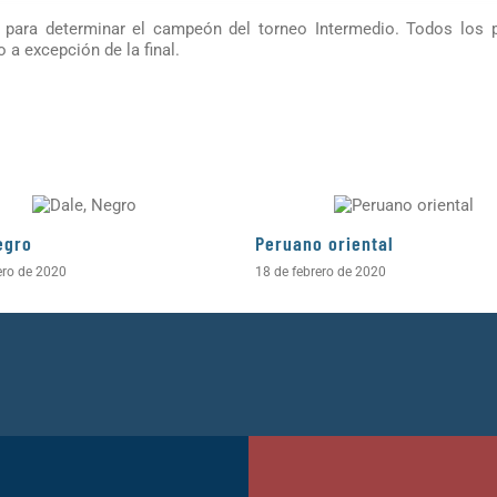
l para determinar el campeón del torneo Intermedio. Todos los p
a excepción de la final.
egro
Peruano oriental
ero de 2020
18 de febrero de 2020