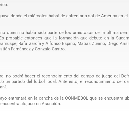
ica.
aguaya donde el miércoles habrá de enfrentar a sol de América en el
ino quien no había sido parte de los amistosos de la última sem
 Es probable entonces que la formación que debute en la Sudam
ramuspe, Rafa García y Alfonso Espino; Matías Zunino, Diego Ari
astián Fernández y Gonzalo Castro.
nal no podrá hacer el reconocimiento del campo de juego del Def
o un partido del fútbol local. Ante esto, el reconocimiento del 
aní.
uguayo entrenará en la cancha de la CONMEBOL que se encuentra u
 encuentra alojado en Asunción.