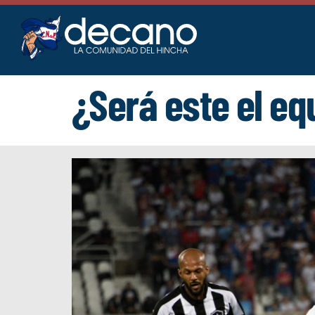
Saltar
al
contenido
¿Será este el eq