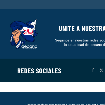
UNITE A NUESTR
Seguinos en nuestras redes soci
la actualidad del decano d
REDES SOCIALES
© 1999 – DECANO – La comunidad del hincha | Desarrollo: Eo
Usamos cookies para mejorar tu experiencia, analizar el trá