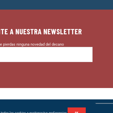
ITE A NUESTRA NEWSLETTER
e pierdas ninguna novedad del decano
o
|
Contacto
OK
todas las cookies o gestionar tus preferencias.