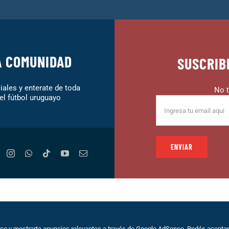
A COMUNIDAD
SUSCRIB
ales y enterate de toda
No t
el fútbol uruguayo
lio |
Políticas de Privacidad
|
Sobre Nosotros
|
Terminos de Servici
fico y mostrarte anuncios relevantes a través de Google AdSense. Podés aceptar 