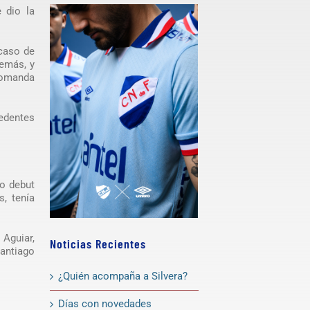
 dio la
 caso de
demás, y
 comanda
edentes
do debut
s, tenía
 Aguiar,
Noticias Recientes
Santiago
¿Quién acompaña a Silvera?
Días con novedades