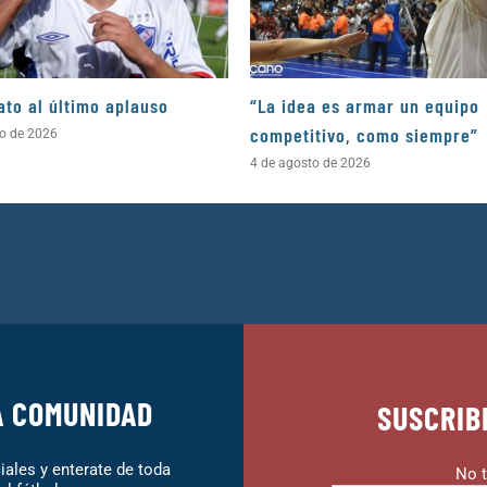
ato al último aplauso
“La idea es armar un equipo
competitivo, como siempre”
to de 2026
4 de agosto de 2026
A COMUNIDAD
SUSCRIB
ales y enterate de toda
No t