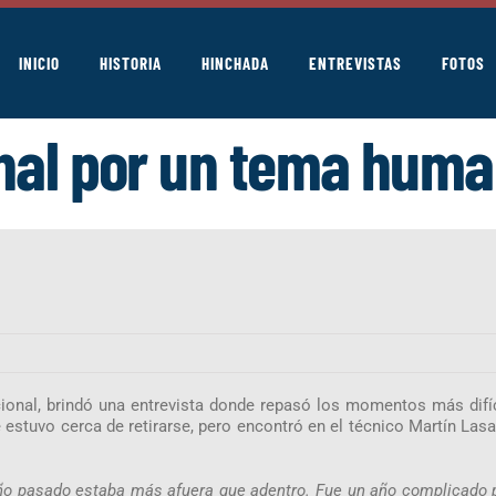
INICIO
HISTORIA
HINCHADA
ENTREVISTAS
FOTOS
nal por un tema hum
cional, brindó una entrevista donde repasó los momentos más difí
 estuvo cerca de retirarse, pero encontró en el técnico Martín Lasa
año pasado estaba más afuera que adentro. Fue un año complicado 