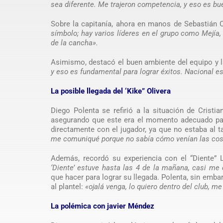
sea diferente. Me trajeron competencia, y eso es bue
Sobre la capitanía, ahora en manos de Sebastián C
símbolo; hay varios líderes en el grupo como Mejía
de la cancha».
Asimismo, destacó el buen ambiente del equipo y l
y eso es fundamental para lograr éxitos. Nacional e
La posible llegada del ‘Kike” Olivera
Diego Polenta se refirió a la situación de Cristi
asegurando que este era el momento adecuado par
directamente con el jugador, ya que no estaba a
me comuniqué porque no sabía cómo venían las cos
Además, recordó su experiencia con el “Diente” 
‘Diente’ estuve hasta las 4 de la mañana, casi me 
que hacer para lograr su llegada. Polenta, sin emb
al plantel:
«ojalá venga, lo quiero dentro del club, m
La polémica con javier Méndez