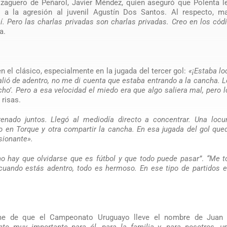
 zaguero de Peñarol, Javier Méndez, quien aseguró que Polenta l
 a la agresión al juvenil Agustín Dos Santos. Al respecto, m
sí. Pero las charlas privadas son charlas privadas. Creo en los cód
a.
 el clásico, especialmente en la jugada del tercer gol:
«¡Estaba lo
lió de adentro, no me di cuenta que estaba entrando a la cancha. L
cho’. Pero a esa velocidad el miedo era que algo saliera mal, pero 
 risas.
nado juntos. Llegó al mediodía directo a concentrar. Una locur
 en Torque y otra compartir la cancha. En esa jugada del gol que
esionante».
no hay que olvidarse que es fútbol y que todo puede pasar”
.
“Me t
 cuando estás adentro, todo es hermoso. En ese tipo de partidos
ime de que el Campeonato Uruguayo lleve el nombre de Juan