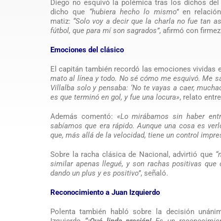
Diego no esquivó la polémica tras los dichos del
dicho que
“hubiera hecho lo mismo”
en relación
matiz:
“Solo voy a decir que la charla no fue tan a
fútbol, que para mí son sagrados”
, afirmó con firmez
Emociones del clásico
El capitán también recordó las emociones vividas en
mato al línea y todo. No sé cómo me esquivó. Me sa
Villalba solo y pensaba: ‘No te vayas a caer, mucha
es que terminó en gol, y fue una locura»
, relato entre
Además comentó:
«Lo mirábamos sin haber entre
sabíamos que era rápido. Aunque una cosa es verlo
que, más allá de la velocidad, tiene un control impr
Sobre la racha clásica de Nacional, advirtió que
“
similar apenas llegué, y son rachas positivas que
dando un plus y es positivo”
, señaló.
Reconocimiento a Juan Izquierdo
Polenta también habló sobre la decisión unán