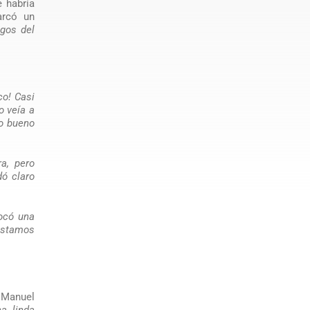
e habría
arcó un
igos del
co! Casi
o veía a
lo bueno
a, pero
dó claro
ocó una
 estamos
 Manuel