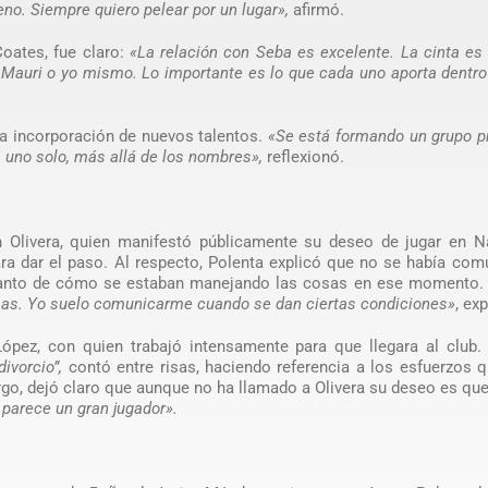
no. Siempre quiero pelear por un lugar»,
afirmó.
oates, fue claro:
«La relación con Seba es excelente. La cinta es
, Mauri o yo mismo. Lo importante es lo que cada uno aporta dentro
a incorporación de nuevos talentos.
«Se está formando un grupo p
s uno solo, más allá de los nombres»,
reflexionó.
an Olivera, quien manifestó públicamente su deseo de jugar en N
a dar el paso. Al respecto, Polenta explicó que no se había com
l tanto de cómo se estaban manejando las cosas en ese momento
as. Yo suelo comunicarme cuando se dan ciertas condiciones»
, ex
López, con quien trabajó intensamente para que llegara al club
divorcio”,
contó entre risas, haciendo referencia a los esfuerzos 
argo, dejó claro que aunque no ha llamado a Olivera su deseo es qu
e parece un gran jugador».