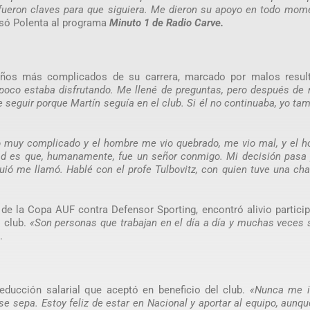
o fueron claves para que siguiera. Me dieron su apoyo en todo mom
só Polenta al programa
Minuto 1 de Radio Carve.
años más complicados de su carrera, marcado por malos resul
mpoco estaba disfrutando. Me llené de preguntas, pero después de
 seguir porque Martín seguía en el club. Si él no continuaba, yo ta
o muy complicado y el hombre me vio quebrado, me vio mal, y el 
dad es que, humanamente, fue un señor conmigo. Mi decisión pasa 
ió me llamó. Hablé con el profe Tulbovitz, con quien tuve una ch
 de la Copa AUF contra Defensor Sporting, encontró alivio partici
l club.
«Son personas que trabajan en el día a día y muchas veces 
.
educción salarial que aceptó en beneficio del club.
«Nunca me i
se sepa. Estoy feliz de estar en Nacional y aportar al equipo, aunqu