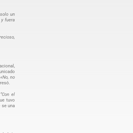
 solo un
 y fuera
recioso,
acional,
unicado
.
«No, no
presó.
.
“Con el
que tuvo
e se una