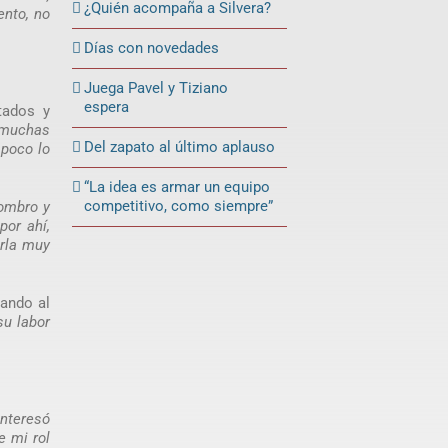
¿Quién acompaña a Silvera?
ento, no
Días con novedades
Juega Pavel y Tiziano
espera
tados y
 muchas
Del zapato al último aplauso
mpoco lo
“La idea es armar un equipo
competitivo, como siempre”
hombro y
por ahí,
arla muy
pando al
su labor
nteresó
e mi rol