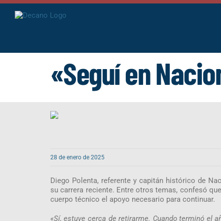
Saltar
al
contenido
«Seguí en Nacio
28 de enero de 2025
Diego Polenta, referente y capitán histórico de Na
su carrera reciente. Entre otros temas, confesó que
cuerpo técnico el apoyo necesario para continuar.
«Sí, estuve cerca de retirarme. Cuando terminó el 