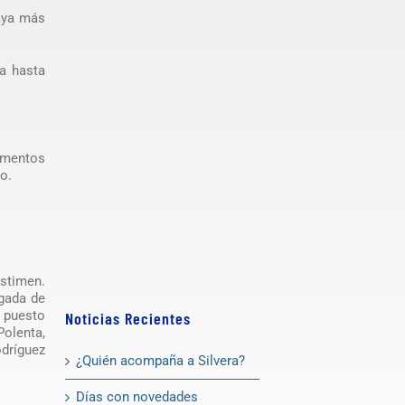
haya más
ía hasta
cumentos
o.
estimen.
egada de
n puesto
Noticias Recientes
Polenta,
odríguez
¿Quién acompaña a Silvera?
Días con novedades