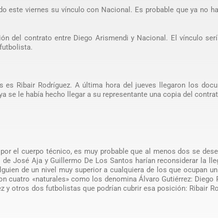
ndo este viernes su vínculo con Nacional. Es probable que ya no 
ón del contrato entre Diego Arismendi y Nacional. El vínculo ser
futbolista.
es es Ribair Rodríguez. A última hora del jueves llegaron los do
ya se le había hecho llegar a su representante una copia del contrat
 por el cuerpo técnico, es muy probable que al menos dos se des
de José Aja y Guillermo De Los Santos harían reconsiderar la ll
alguien de un nivel muy superior a cualquiera de los que ocupan u
n cuatro «naturales» como los denomina Álvaro Gutiérrez: Diego 
 y otros dos futbolistas que podrían cubrir esa posición: Ribair R