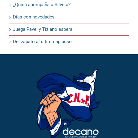
¿Quién acompaña a Silvera?
Días con novedades
Juega Pavel y Tiziano espera
Del zapato al último aplauso