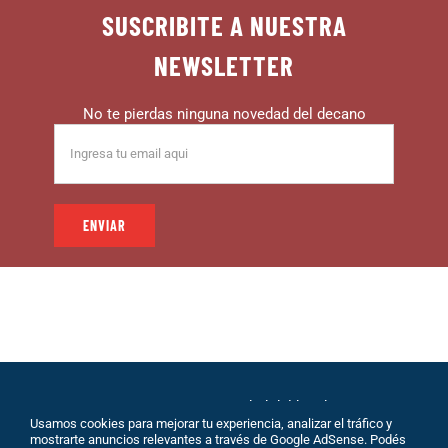
SUSCRIBITE A NUESTRA
NEWSLETTER
No te pierdas ninguna novedad del decano
© 1999 – DECANO – La comunidad del hincha |
Usamos cookies para mejorar tu experiencia, analizar el tráfico y
Desarrollo: Eolio |
Políticas de Privacidad
|
Sobre
mostrarte anuncios relevantes a través de Google AdSense. Podés
Nosotros
|
Terminos de Servicio
|
Contacto