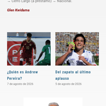
→ Cerro Largo (a préstamo) → Nacional.
Glen Kwidama
¿Quién es Andrew
Del zapato al último
“
Pereira?
aplauso
e
c
7 de agosto de 2026
5 de agosto de 2026
4