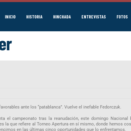
INICIO
HISTORIA
HINCHADA
ENTREVISTAS
FOTOS
er
avorables ante los “patablanca”. Vuelve el inefable Fedorczuk.
nta el campeonato tras la reanudación, este domingo Nacional 
es la que refiere al Torneo Apertura en sí mismo, donde hemos c
e vencimos en las últimas cinco oportunidades que lo enfrentamos.