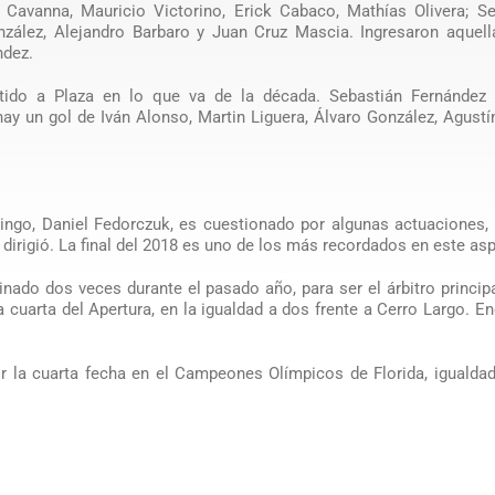
 Cavanna, Mauricio Victorino, Erick Cabaco, Mathías Olivera; Se
onzález, Alejandro Barbaro y Juan Cruz Mascia. Ingresaron aquell
ndez.
tido a Plaza en lo que va de la década. Sebastián Fernández 
ay un gol de Iván Alonso, Martin Liguera, Álvaro González, Agustí
omingo, Daniel Fedorczuk, es cuestionado por algunas actuaciones
dirigió. La final del 2018 es uno de los más recordados en este as
inado dos veces durante el pasado año, para ser el árbitro princip
la cuarta del Apertura, en la igualdad a dos frente a Cerro Largo. E
or la cuarta fecha en el Campeones Olímpicos de Florida, igualda