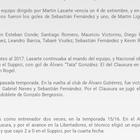
equipo dirigido por Martin Lasarte vencía un 4 de setiembre, y en
Dos fueron los goles de Sebastián Fernández y uno, de Martin Lig
n Esteban Conde; Santiago Romero, Mauricio Victorino, Diego P
ez, Leandro Barcia, Tabaré Viudez; Sebastián Fernández y Kevin 
tes al 2017. Lasarte continuaba al mando del equipo, y Nacional o
n el Suppici, con gol de Álvaro “Tata” González. El del Clausura en
n Rogel.
sada temporada. En la vuelta al club de Álvaro Gutiérrez, fue vict
, Gabriel Neves y Sebastián Fernández. Por el Clausura se jugó e
on doblete de Gonzalo Bergessio.
es como entrenador dos veces, en la temporada 15/16. En el Ap
sura, y por el avance en la Libertadores, el técnico eligió un eq
 que cayó 2 a 0 en el Suppici, por la cuarta fecha.