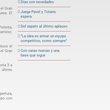
Días con novedades
 el Gran
Juega Pavel y Tiziano
uera. El
espera
Del zapato al último aplauso
olenta,
Ramírez.
“La idea es armar un equipo
competitivo, como siempre”
btuvo el
Con caras nuevas y una
 el Gran
base que sigue
oria 3 a
l último
ertura,
uipo con