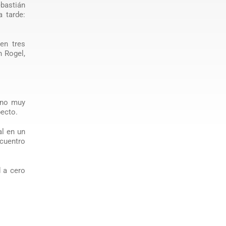
bastián
a tarde:
en tres
n Rogel,
, no muy
pecto.
al en un
ncuentro
d a cero