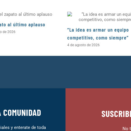
ato al último aplauso
“La idea es armar un equipo
to de 2026
competitivo, como siempre”
4 de agosto de 2026
A COMUNIDAD
SUSCRIB
ales y enterate de toda
No t