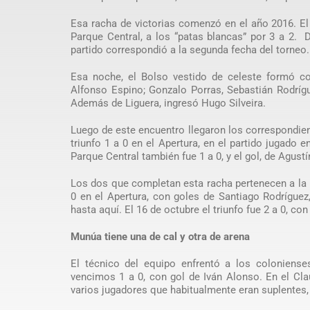
Esa racha de victorias comenzó en el año 2016. El 
Parque Central, a los “patas blancas” por 3 a 2. 
partido correspondió a la segunda fecha del torneo.
Esa noche, el Bolso vestido de celeste formó co
Alfonso Espino; Gonzalo Porras, Sebastián Rodrígu
Además de Liguera, ingresó Hugo Silveira.
Luego de este encuentro llegaron los correspondien
triunfo 1 a 0 en el Apertura, en el partido jugado e
Parque Central también fue 1 a 0, y el gol, de Agustí
Los dos que completan esta racha pertenecen a la pa
0 en el Apertura, con goles de Santiago Rodríguez
hasta aquí. El 16 de octubre el triunfo fue 2 a 0, c
Munúa tiene una de cal y otra de arena
El técnico del equipo enfrentó a los coloniens
vencimos 1 a 0, con gol de Iván Alonso. En el Clau
varios jugadores que habitualmente eran suplentes, y