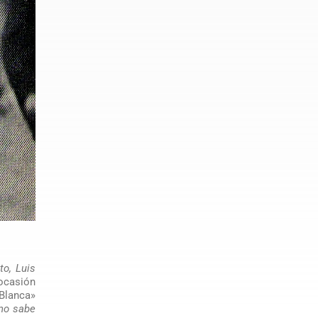
to, Luis
 ocasión
 Blanca»
uno sabe