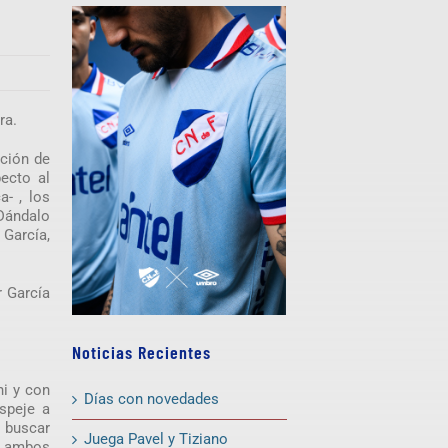
ra.
ación de
pecto al
a- , los
 Dándalo
 García,
r García
Noticias Recientes
ni y con
Días con novedades
espeje a
a buscar
Juega Pavel y Tiziano
o ambos