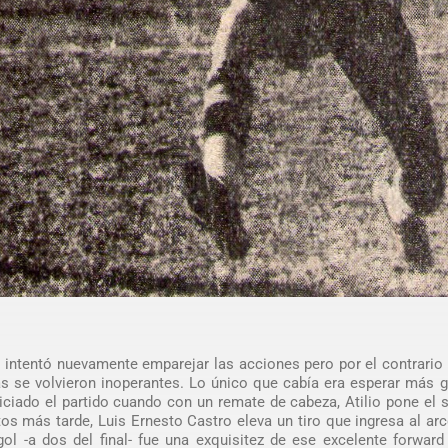
intentó nuevamente emparejar las acciones pero por el contrario
as se volvieron inoperantes. Lo único que cabía era esperar más 
iniciado el partido cuando con un remate de cabeza, Atilio pone el
tos más tarde, Luis Ernesto Castro eleva un tiro que ingresa al ar
ol -a dos del final- fue una exquisitez de ese excelente forwar