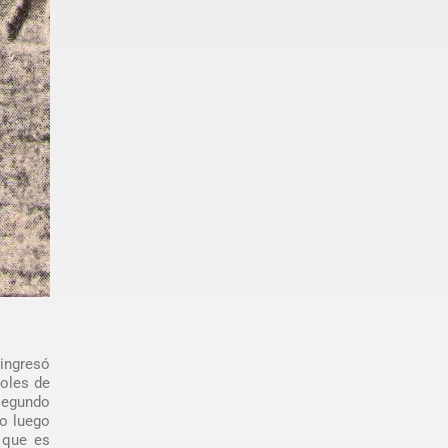
 ingresó
goles de
 segundo
co luego
d que es