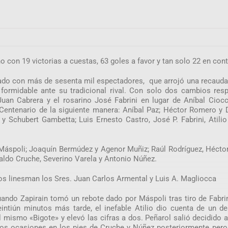
o con 19 victorias a cuestas, 63 goles a favor y tan solo 22 en cont
mado con más de sesenta mil espectadores, que arrojó una recaud
 formidable ante su tradicional rival. Con solo dos cambios res
Juan Cabrera y el rosarino José Fabrini en lugar de Aníbal Ciocc
l Centenario de la siguiente manera: Aníbal Paz; Héctor Romero y
 y Schubert Gambetta; Luis Ernesto Castro, José P. Fabrini, Atilio
 Máspoli; Joaquín Bermúdez y Agenor Muñiz; Raúl Rodríguez, Hécto
baldo Cruche, Severino Varela y Antonio Núñez.
y los linesman los Sres. Juan Carlos Armental y Luis A. Magliocca
ando Zapirain tomó un rebote dado por Máspoli tras tiro de Fabri
intiún minutos más tarde, el inefable Atilio dio cuenta de un d
mismo «Bigote» y elevó las cifras a dos. Peñarol salió decidido 
 dos ocasiones en los pies de Cruche y Núñez posteriormente per