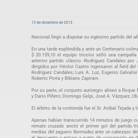
13 de diciembre de 2013
Nacional llegó a disputar su vigésimo partido del añ
En una tarde espléndida y ante un Centenario col
$ 20.159,10 el equipo tricolor selló una campaña
anterior partido clásico -Rodríguez Candales por 
dirigidos por Héctor Castro ingresaron al field de
Rodríguez Candales; Luis A. Luz, Eugenio Galvalisi
Roberto Porta y Bibiano Zapirain.
Por su parte, el conjunto aurinegro alineó a Roque
y Darío Piñero; Domingo Gelpi, José A. Vázquez, U
El árbitro de la contienda fue el Sr. Aníbal Tejada 
Apenas habían transcurrido 14 minutos de juego cu
remate cruzado anotó el primer gol del partido.Ve
medias del zaguero Bermúdez ante un cabezazo del 
el descuento y estuvo a punto de conseguirlo en