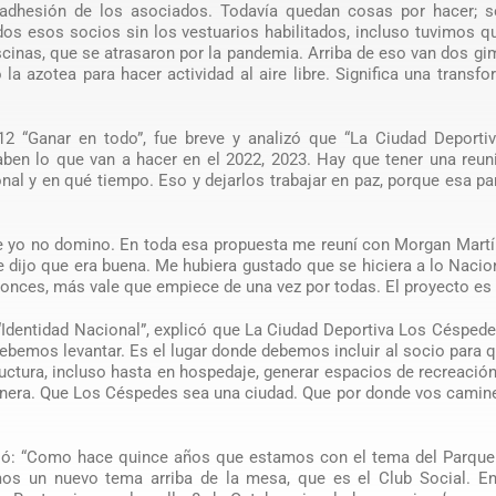
adhesión de los asociados. Todavía quedan cosas por hacer; s
os esos socios sin los vestuarios habilitados, incluso tuvimos q
scinas, que se atrasaron por la pandemia. Arriba de eso van dos g
la azotea para hacer actividad al aire libre. Significa una transf
 12 “Ganar en todo”, fue breve y analizó que “La Ciudad Deporti
ben lo que van a hacer en el 2022, 2023. Hay que tener una reun
nal y en qué tiempo. Eso y dejarlos trabajar en paz, porque esa pa
ue yo no domino. En toda esa propuesta me reuní con Morgan Martí
e dijo que era buena. Me hubiera gustado que se hiciera a lo Nacio
ntonces, más vale que empiece de una vez por todas. El proyecto es
 “Identidad Nacional”, explicó que La Ciudad Deportiva Los Céspede
ebemos levantar. Es el lugar donde debemos incluir al socio para 
tructura, incluso hasta en hospedaje, generar espacios de recreació
manera. Que Los Céspedes sea una ciudad. Que por donde vos camin
dió: “Como hace quince años que estamos con el tema del Parque 
mos un nuevo tema arriba de la mesa, que es el Club Social. En