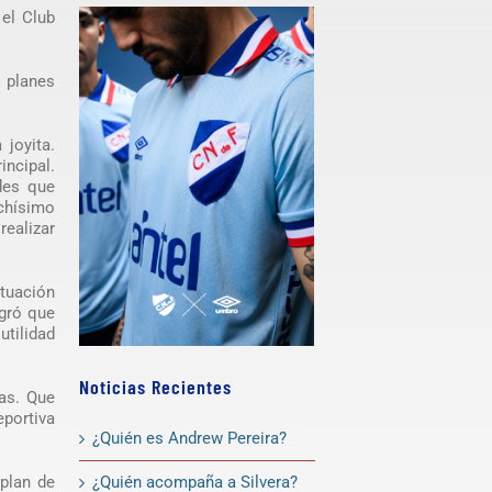
el Club
s planes
joyita.
incipal.
des que
uchísimo
realizar
tuación
ogró que
utilidad
Noticias Recientes
ras. Que
portiva
¿Quién es Andrew Pereira?
¿Quién acompaña a Silvera?
plan de