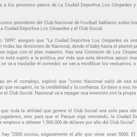
cia a los próximos pasos de La Ciudad Deportiva Los Céspedes y 
 como presidente del Club Nacional de Football hablaron sobre lo
La Ciudad Deportiva Los Céspedes y el Club Social.
o 1899”, aseguró que “La Ciudad Deportiva Los Céspedes es una 
 todas las divisiones de Nacional, desde el baby hasta el plantel pr
 se sigue con el plan maestro. Hay una Comisión de Los Céspe
no está sujeto a la política, por más que esta directiva apoyó m
e va a trasladar el comedor, se van a modificar los vestuarios, a 
as en el complejo, explicó que “como Nacional salió de esa si
o que recuperó, es la credibilidad y la confianza. En base a eso, l
 el Club Social. Nacional va a repagar esa inversión con la propia 
que toda la utilidad que genere el Club Social sea solo para ob
jugadores, sino para que el Parque siga creciendo, la Ciudad De
 empiece a obtener 1.500.000 de dólares por año del Club Social”.
y hay “2500 socios, seguramente el año que viene sean 5000. El 