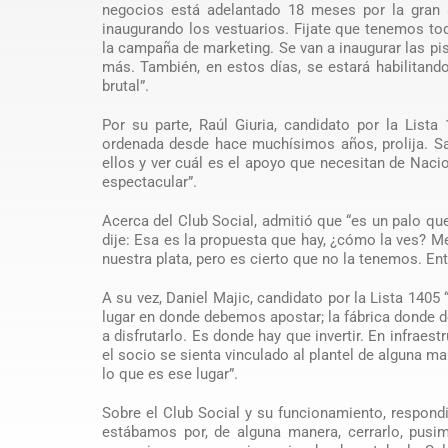
negocios está adelantado 18 meses por la gran 
inaugurando los vestuarios. Fijate que tenemos tod
la campaña de marketing. Se van a inaugurar las pi
más. También, en estos días, se estará habilitando 
brutal”.
Por su parte, Raúl Giuria, candidato por la Lista
ordenada desde hace muchísimos años, prolija. Sa
ellos y ver cuál es el apoyo que necesitan de Nacio
espectacular”.
Acerca del Club Social, admitió que “es un palo q
dije: Esa es la propuesta que hay, ¿cómo la ves? M
nuestra plata, pero es cierto que no la tenemos. E
A su vez, Daniel Majic, candidato por la Lista 1405
lugar en donde debemos apostar; la fábrica donde d
a disfrutarlo. Es donde hay que invertir. En infraes
el socio se sienta vinculado al plantel de alguna 
lo que es ese lugar”.
Sobre el Club Social y su funcionamiento, respon
estábamos por, de alguna manera, cerrarlo, pusi