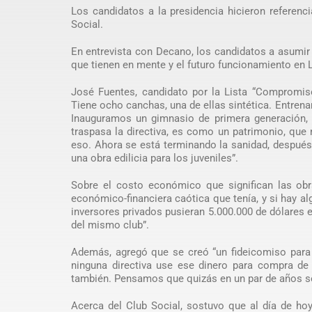
Los candidatos a la presidencia hicieron referen
Social.
En entrevista con Decano, los candidatos a asumir
que tienen en mente y el futuro funcionamiento en 
José Fuentes, candidato por la Lista “Compromis
Tiene ocho canchas, una de ellas sintética. Entrenan
Inauguramos un gimnasio de primera generación,
traspasa la directiva, es como un patrimonio, que 
eso. Ahora se está terminando la sanidad, después s
una obra edilicia para los juveniles”.
Sobre el costo económico que significan las obr
económico-financiera caótica que tenía, y si hay alg
inversores privados pusieran 5.000.000 de dólares en
del mismo club”.
Además, agregó que se creó “un fideicomiso para 
ninguna directiva use ese dinero para compra de 
también. Pensamos que quizás en un par de años se
Acerca del Club Social, sostuvo que al día de ho