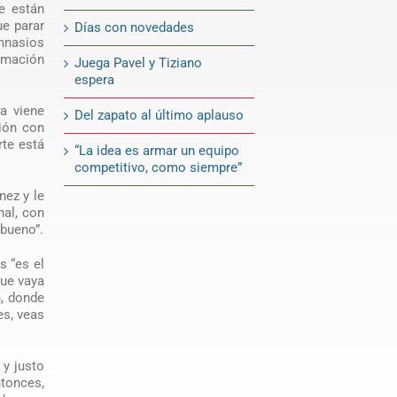
e están
ue parar
Días con novedades
imnasios
ormación
Juega Pavel y Tiziano
espera
va viene
Del zapato al último aplauso
ión con
rte está
“La idea es armar un equipo
competitivo, como siempre”
nez y le
nal, con
 bueno”.
s “es el
que vaya
n, donde
es, veas
y justo
tonces,