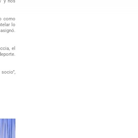
s’ y nos
cio como
telar lo
 asignó.
ccia, el
deporte.
 socio”,