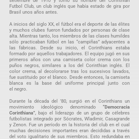
setiembre de 1910 y tomó su nombre del Corinthian
Futbol Club, un club inglés que había estado de gira por
Brasil unos años antes.
A inicios del siglo XX, el fútbol era el deporte de las élites
y muchos clubes fueron fundados por personas de clase
alta. Mientras tanto, los miembros de las clases humildes
sólo practicaban fútbol en las “campiñas” adyacentes a
las fábricas. Desde su inicio, el Corinthians estaba
formado por aquellos trabajadores. El equipo jugó en sus
primeros años con una camiseta color crema con los
puños negros, similares a los del Corinthian inglés. El
color crema, al decolorarse tras los sucesivos lavados,
fue sustituido por el blanco. Desde entonces, la camiseta
blanca es la base del uniforme principal junto con
el negro.
Durante la década del ’80, surgió en el Corinthians un
movimiento ideológico denominado
“Democracia
Corinthiana”
, bajo el liderazgo de un grupo de célebres
futbolistas integrado por Sócrates, Wladimir, Casagrande
y Zenon. Fue un período en la historia del club en el cual
muchas decisiones importantes eran decididas a través
del voto igualitario de sus miembros. Esto redundaba en