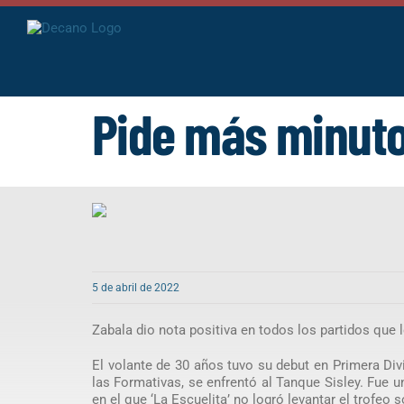
Saltar
al
contenido
Pide más minut
5 de abril de 2022
Zabala dio nota positiva en todos los partidos que 
El volante de 30 años tuvo su debut en Primera Div
las Formativas, se enfrentó al Tanque Sisley. Fue 
en el que ‘La Escuelita’ no logró levantar el trofe