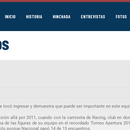
INICIO
HISTORIA
HINCHADA
ENTREVISTAS
FOTOS
os
le tocó ingresar y demuestra que puede ser importante en este equi
isión allá por 2011, cuando con la camiseta de Racing, club en do
una de las figuras de su equipo en el recordado Torneo Apertura 20
o solo porque Nacional ganó 14 de 15 encuentros.