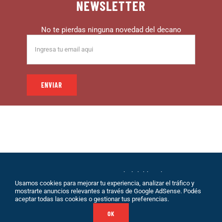
NEWSLETTER
No te pierdas ninguna novedad del decano
© 1999 – DECANO – La comunidad del hincha |
Usamos cookies para mejorar tu experiencia, analizar el tráfico y
Desarrollo: Eolio |
Políticas de Privacidad
|
Sobre
mostrarte anuncios relevantes a través de Google AdSense. Podés
Nosotros
|
Terminos de Servicio
|
Contacto
aceptar todas las cookies o gestionar tus preferencias.
OK