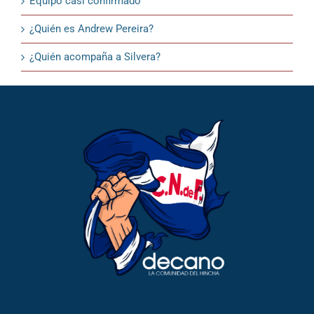
Equipo casi confirmado
¿Quién es Andrew Pereira?
¿Quién acompaña a Silvera?