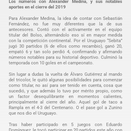
Los números con Alexander Medina, y sus notables
aportes en el cierre del 2019
Para Alexander Medina, la idea de contar con Sebastián
Fernández, no fue muy diferentes que la de sus
antecesores. Contó con el activamente en el equipo
titular del Bolso, alternándolo eso sí en mayor medida
con la competición continental. Por el Uruguayo “Sebita”
jugó 30 partidos (6 de ellos como recambio), ganó 20,
empató 6 y tan solo perdió 4, confirmando y afirmando
números notables para su historial deportivo. Culminó la
temporada con 10 goles en el campeonato.
Sin lugar a dudas la vuelta de Álvaro Gutiérrez al mando
del tricolor, le quitó algunas posibilidades para comenzar
como titular, no así para ser tenido en cuenta, cosa que
sucedió, y que además lo tuvo por mérito propio, como
un factor desequilibrante en momentos calientes,
principalmente al cierre del año. Aquel gol de taco a
Rampla en el 4-3 del Centenario. O el pase gol a Zunino
que nos dio el Uruguayo.
Tras haber participado en 5 juegos con Eduardo
Domínguez, le tocó participar en 20 partidos este año con