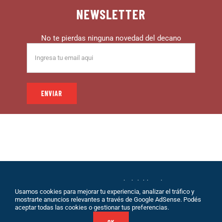
NEWSLETTER
No te pierdas ninguna novedad del decano
© 1999 – DECANO – La comunidad del hincha |
Usamos cookies para mejorar tu experiencia, analizar el tráfico y
Desarrollo: Eolio |
Políticas de Privacidad
|
Sobre
mostrarte anuncios relevantes a través de Google AdSense. Podés
Nosotros
|
Terminos de Servicio
|
Contacto
aceptar todas las cookies o gestionar tus preferencias.