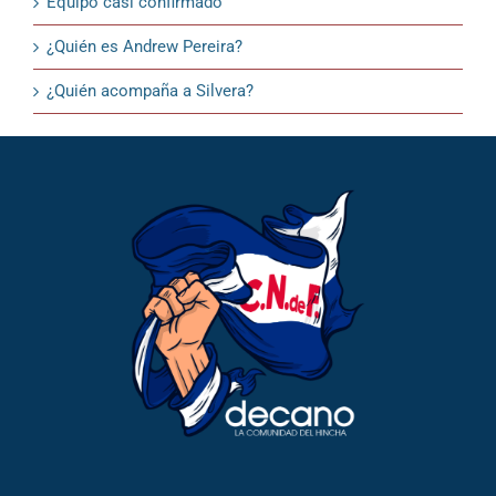
Equipo casi confirmado
¿Quién es Andrew Pereira?
¿Quién acompaña a Silvera?