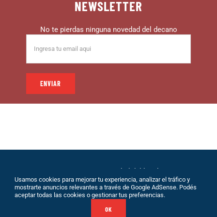
NEWSLETTER
No te pierdas ninguna novedad del decano
© 1999 – DECANO – La comunidad del hincha |
Usamos cookies para mejorar tu experiencia, analizar el tráfico y
Desarrollo: Eolio |
Políticas de Privacidad
|
Sobre
mostrarte anuncios relevantes a través de Google AdSense. Podés
Nosotros
|
Terminos de Servicio
|
Contacto
aceptar todas las cookies o gestionar tus preferencias.
OK