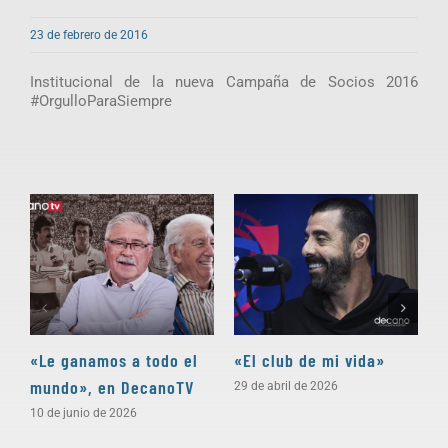
23 de febrero de 2016
Institucional de la nueva Campaña de Socios 2016
#OrgulloParaSiempre
«Le ganamos a todo el
«El club de mi vida»
N
mundo», en DecanoTV
D
29 de abril de 2026
10 de junio de 2026
3