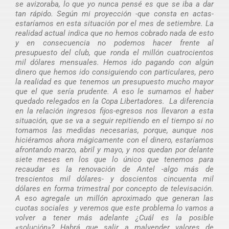
se avizoraba, lo que yo nunca pensé es que se iba a dar
tan rápido. Según mi proyección -que consta en actas-
estaríamos en esta situación por el mes de setiembre. La
realidad actual indica que no hemos cobrado nada de esto
y en consecuencia no podemos hacer frente al
presupuesto del club, que ronda el millón cuatrocientos
mil dólares mensuales. Hemos ido pagando con algún
dinero que hemos ido consiguiendo con particulares, pero
la realidad es que tenemos un presupuesto mucho mayor
que el que sería prudente. A eso le sumamos el haber
quedado relegados en la Copa Libertadores. La diferencia
en la relación ingresos fijos-egresos nos llevaron a esta
situación, que se va a seguir repitiendo en el tiempo si no
tomamos las medidas necesarias, porque, aunque nos
hiciéramos ahora mágicamente con el dinero, estaríamos
afrontando marzo, abril y mayo, y nos quedan por delante
siete meses en los que lo único que tenemos para
recaudar es la renovación de Antel -algo más de
trescientos mil dólares- y doscientos cincuenta mil
dólares en forma trimestral por concepto de televisación.
A eso agregale un millón aproximado que generan las
cuotas sociales y veremos que este problema lo vamos a
volver a tener más adelante ¿Cuál es la posible
«solución»? Habrá que salir a malvender valores de