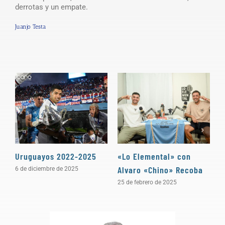
derrotas y un empate.
Juanjo Testa
Uruguayos 2022-2025
«Lo Elemental» con
«
Alvaro «Chino» Recoba
P
6 de diciembre de 2025
25 de febrero de 2025
3