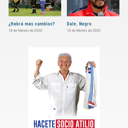
¿Habrá más cambios?
Dale, Negro
P
18 de febrero de 2020
18 de febrero de 2020
1