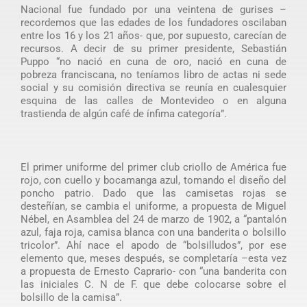
Nacional fue fundado por una veintena de gurises –
recordemos que las edades de los fundadores oscilaban
entre los 16 y los 21 años- que, por supuesto, carecían de
recursos. A decir de su primer presidente, Sebastián
Puppo “no nació en cuna de oro, nació en cuna de
pobreza franciscana, no teníamos libro de actas ni sede
social y su comisión directiva se reunía en cualesquier
esquina de las calles de Montevideo o en alguna
trastienda de algún café de ínfima categoría”.
El primer uniforme del primer club criollo de América fue
rojo, con cuello y bocamanga azul, tomando el diseño del
poncho patrio. Dado que las camisetas rojas se
desteñían, se cambia el uniforme, a propuesta de Miguel
Nébel, en Asamblea del 24 de marzo de 1902, a “pantalón
azul, faja roja, camisa blanca con una banderita o bolsillo
tricolor”. Ahí nace el apodo de “bolsilludos”, por ese
elemento que, meses después, se completaría –esta vez
a propuesta de Ernesto Caprario- con “una banderita con
las iniciales C. N de F. que debe colocarse sobre el
bolsillo de la camisa”.