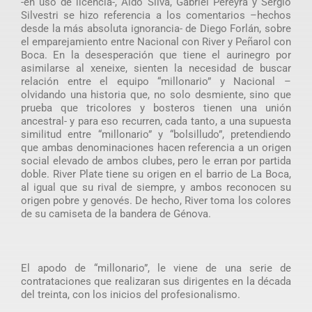
-en uso de licencia-, Aldo Silva, Gabriel Pereyra y Sergio
Silvestri se hizo referencia a los comentarios –hechos
desde la más absoluta ignorancia- de Diego Forlán, sobre
el emparejamiento entre Nacional con River y Peñarol con
Boca. En la desesperación que tiene el aurinegro por
asimilarse al xeneixe, sienten la necesidad de buscar
relación entre el equipo “millonario” y Nacional –
olvidando una historia que, no solo desmiente, sino que
prueba que tricolores y bosteros tienen una unión
ancestral- y para eso recurren, cada tanto, a una supuesta
similitud entre “millonario” y “bolsilludo”, pretendiendo
que ambas denominaciones hacen referencia a un origen
social elevado de ambos clubes, pero le erran por partida
doble. River Plate tiene su origen en el barrio de La Boca,
al igual que su rival de siempre, y ambos reconocen su
origen pobre y genovés. De hecho, River toma los colores
de su camiseta de la bandera de Génova.
El apodo de “millonario”, le viene de una serie de
contrataciones que realizaran sus dirigentes en la década
del treinta, con los inicios del profesionalismo.