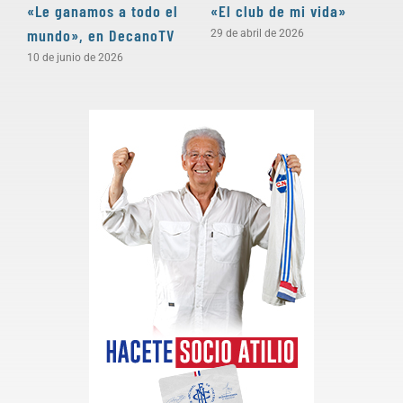
«Le ganamos a todo el
«El club de mi vida»
N
mundo», en DecanoTV
D
29 de abril de 2026
10 de junio de 2026
3